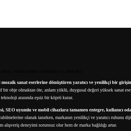
Mosaic Pixel Art
l mozaik sanat eserlerine dönüştüren yaratıcı ve yenilikçi bir girişi
f bir obje olmaktan öte, anlam yüklü, duygusal değeri yüksek sanat eserle
teknoloji arasında eşsiz bir köprü kurar.
itesi, SEO uyumlu ve mobil cihazlara tamamen entegre, kullanıcı od
turabilmelerine olanak tanırken, markanın yenilikçi ve yaratıcı ruhunu di
 hem alışveriş deneyimi sorunsuz olur hem de marka bağlılığı artar.