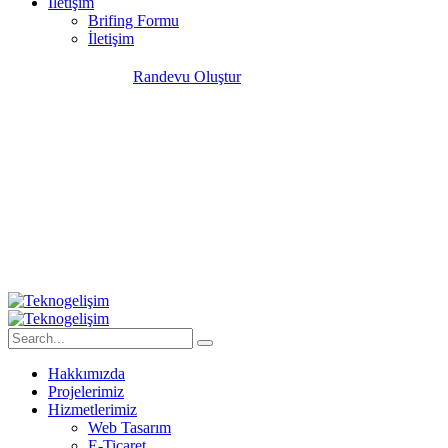
İletişim
Brifing Formu
İletişim
Randevu Oluştur
M
Hakkımızda
Projelerimiz
Hizmetlerimiz
Web Tasarım
E-Ticaret