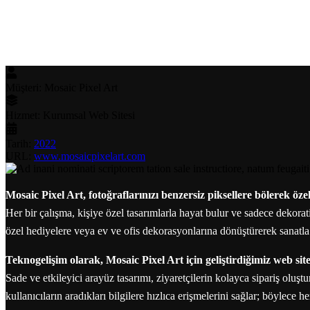
Müşteri:
Mosaic Pixel Art
Hizmet:
Kurumsal Web Sitesi
Tarih:
2022
URL:
www.mosaicpixelart.com
Mosaic Pixel Art, fotoğraflarınızı benzersiz piksellere bölerek öze
Her bir çalışma, kişiye özel tasarımlarla hayat bulur ve sadece dekorati
özel hediyelere veya ev ve ofis dekorasyonlarına dönüştürerek sanatla 
Teknogelişim olarak, Mosaic Pixel Art için geliştirdiğimiz web s
Sade ve etkileyici arayüz tasarımı, ziyaretçilerin kolayca sipariş oluş
kullanıcıların aradıkları bilgilere hızlıca erişmelerini sağlar; böylece