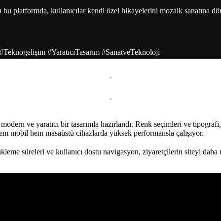
ığı bu platformda, kullanıcılar kendi özel hikayelerini mozaik sanatına d
#Teknogelişim #YaratıcıTasarım #SanatveTeknoloji
odern ve yaratıcı bir tasarımla hazırlandı. Renk seçimleri ve tipografi, m
hem mobil hem masaüstü cihazlarda yüksek performansla çalışıyor.
ükleme süreleri ve kullanıcı dostu navigasyon, ziyaretçilerin siteyi daha