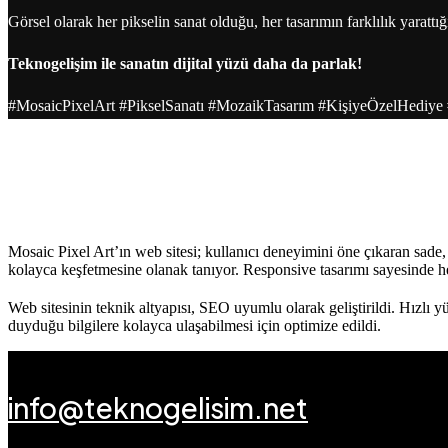
Görsel olarak her pikselin sanat olduğu, her tasarımın farklılık yaratt
Teknogelişim ile sanatın dijital yüzü daha da parlak!
#MosaicPixelArt #PikselSanatı #MozaikTasarım #KişiyeÖzelHediye 
Mosaic Pixel Art’ın web sitesi; kullanıcı deneyimini öne çıkaran sade, m
kolayca keşfetmesine olanak tanıyor. Responsive tasarımı sayesinde 
Web sitesinin teknik altyapısı, SEO uyumlu olarak geliştirildi.
Hızlı y
duyduğu bilgilere kolayca ulaşabilmesi için optimize edildi.
info@teknogelisim.net