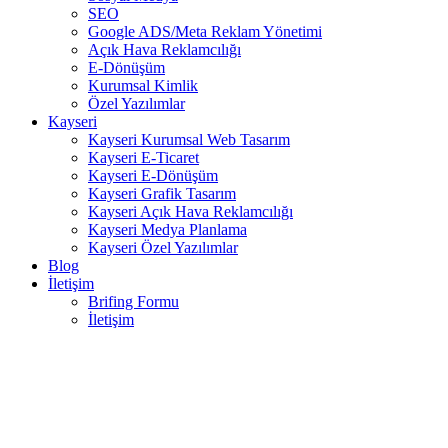
SEO
Google ADS/Meta Reklam Yönetimi
Açık Hava Reklamcılığı
E-Dönüşüm
Kurumsal Kimlik
Özel Yazılımlar
Kayseri
Kayseri Kurumsal Web Tasarım
Kayseri E-Ticaret
Kayseri E-Dönüşüm
Kayseri Grafik Tasarım
Kayseri Açık Hava Reklamcılığı
Kayseri Medya Planlama
Kayseri Özel Yazılımlar
Blog
İletişim
Brifing Formu
İletişim
MY SHARQTERY- Raket
Tasarımı