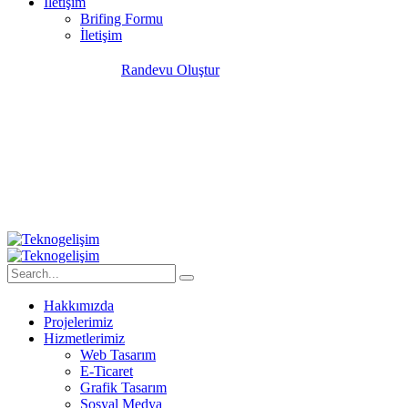
İletişim
Brifing Formu
İletişim
Randevu Oluştur
MY SHARQTERY-
Raket Tasarımı
Hakkımızda
Projelerimiz
Hizmetlerimiz
Web Tasarım
E-Ticaret
Grafik Tasarım
Sosyal Medya