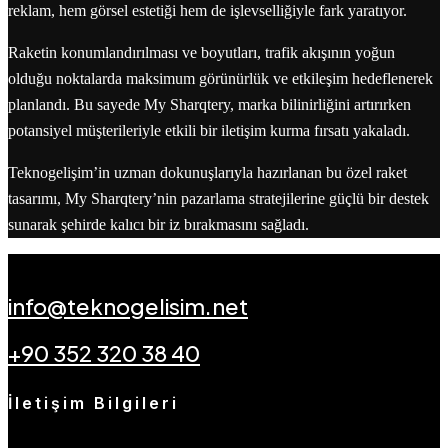
reklam, hem görsel estetiği hem de işlevselliğiyle fark yaratıyor.
Raketin konumlandırılması ve boyutları, trafik akışının yoğun
olduğu noktalarda maksimum görünürlük ve etkileşim hedeflenerek
planlandı. Bu sayede My Sharqtery, marka bilinirliğini artırırken
potansiyel müşterileriyle etkili bir iletişim kurma fırsatı yakaladı.
Teknogelişim’in uzman dokunuşlarıyla hazırlanan bu özel raket
tasarımı, My Sharqtery’nin pazarlama stratejilerine güçlü bir destek
sunarak şehirde kalıcı bir iz bırakmasını sağladı.
info@teknogelisim.net
+90 352 320 38 40
İletişim Bilgileri